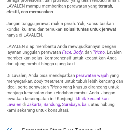
tenaga profesional, dan prosedur yang telah terbukti aman,
LAVALEN mampu memberikan perawatan yang
terarah,
efektif, dan memuaskan
.
Jangan tunggu jerawat makin parah. Yuk, konsultasikan
kondisi kulitmu dan temukan
solusi tuntas untuk jerawat
hanya di LAVALEN.
LAVALEN siap membantu Anda mewujudkannya! Dengan
layanan unggulan perawatan
Face
,
Body
, dan
Tricho
, Lavalen
memberikan solusi komprehensif untuk kecantikan Anda
dari ujung rambut hingga ujung kaki.
Di Lavalen, Anda bisa mendapatkan
perawatan wajah
yang
menyegarkan,
body treatment
untuk tubuh lebih kencang dan
ideal, serta perawatan
Tricho
yang khusus dirancang untuk
menjaga kesehatan dan keindahan rambut Anda. Jangan
lewatkan kesempatan ini! Kunjungi
klinik kecantikan
Lavalen
di
Jakarta
,
Bandung
,
Surabaya
,
bali
, atau hubungi
kami sekarang untuk konsultasi.