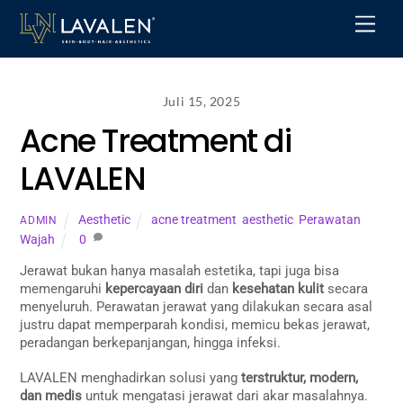
Skip
Men
to
content
Juli 15, 2025
Acne Treatment di
LAVALEN
Aesthetic
acne treatment
,
aesthetic
,
Perawatan
ADMIN
Wajah
0
Jerawat bukan hanya masalah estetika, tapi juga bisa
memengaruhi
kepercayaan diri
dan
kesehatan kulit
secara
menyeluruh. Perawatan jerawat yang dilakukan secara asal
justru dapat memperparah kondisi, memicu bekas jerawat,
peradangan berkepanjangan, hingga infeksi.
LAVALEN menghadirkan solusi yang
terstruktur, modern,
dan medis
untuk mengatasi jerawat dari akar masalahnya.