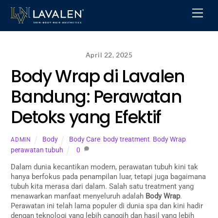
Skip
Men
to
content
April 22, 2025
Body Wrap di Lavalen
Bandung: Perawatan
Detoks yang Efektif
Body
Body Care
,
body treatment
,
Body Wrap
,
ADMIN
perawatan tubuh
0
Dalam dunia kecantikan modern, perawatan tubuh kini tak
hanya berfokus pada penampilan luar, tetapi juga bagaimana
tubuh kita merasa dari dalam. Salah satu treatment yang
menawarkan manfaat menyeluruh adalah
Body Wrap
.
Perawatan ini telah lama populer di dunia spa dan kini hadir
dengan teknologi yang lebih canggih dan hasil yang lebih