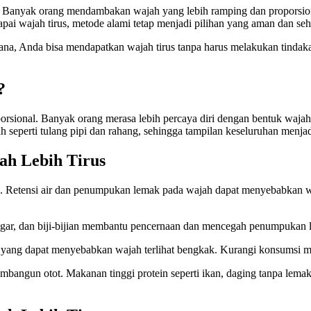
n. Banyak orang mendambakan wajah yang lebih ramping dan proporsio
apai wajah tirus, metode alami tetap menjadi pilihan yang aman dan seh
na, Anda bisa mendapatkan wajah tirus tanpa harus melakukan tindakan
?
porsional. Banyak orang merasa lebih percaya diri dengan bentuk waja
 seperti tulang pipi dan rahang, sehingga tampilan keseluruhan menjadi
h Lebih Tirus
etensi air dan penumpukan lemak pada wajah dapat menyebabkan wajah 
egar, dan biji-bijian membantu pencernaan dan mencegah penumpukan 
yang dapat menyebabkan wajah terlihat bengkak. Kurangi konsumsi ma
bangun otot. Makanan tinggi protein seperti ikan, daging tanpa lema