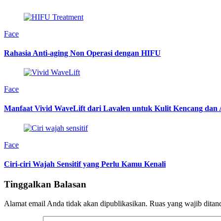
Face
Rahasia Anti-aging Non Operasi dengan HIFU
Face
Manfaat Vivid WaveLift dari Lavalen untuk Kulit Kencang da
Face
Ciri-ciri Wajah Sensitif yang Perlu Kamu Kenali
Tinggalkan Balasan
Alamat email Anda tidak akan dipublikasikan.
Ruas yang wajib ditan