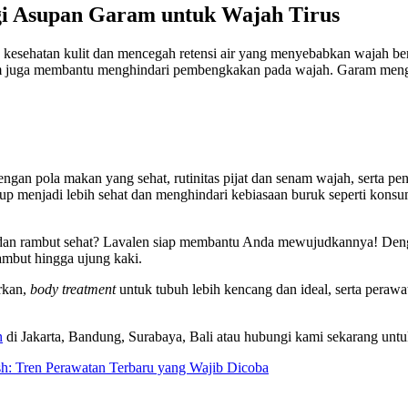
i Asupan Garam untuk Wajah Tirus
ga kesehatan kulit dan mencegah retensi air yang menyebabkan wajah b
 garam juga membantu menghindari pembengkakan pada wajah. Garam meng
engan pola makan yang sehat, rutinitas pijat dan senam wajah, serta 
up menjadi lebih sehat dan menghindari kebiasaan buruk seperti kons
eal, dan rambut sehat? Lavalen siap membantu Anda mewujudkannya! De
ambut hingga ujung kaki.
rkan,
body treatment
untuk tubuh lebih kencang dan ideal, serta peraw
n
di Jakarta, Bandung, Surabaya, Bali atau hubungi kami sekarang untu
h: Tren Perawatan Terbaru yang Wajib Dicoba