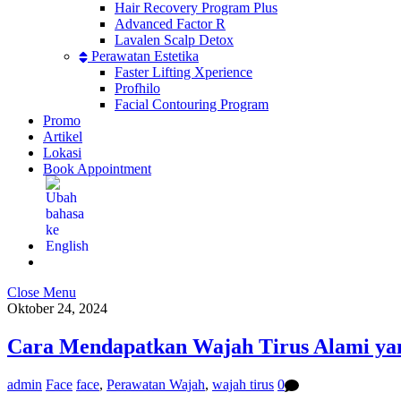
Hair Recovery Program Plus
Advanced Factor R
Lavalen Scalp Detox
Perawatan Estetika
Faster Lifting Xperience
Profhilo
Facial Contouring Program
Promo
Artikel
Lokasi
Book Appointment
Close Menu
Oktober 24, 2024
Cara Mendapatkan Wajah Tirus Alami yan
admin
Face
face
,
Perawatan Wajah
,
wajah tirus
0