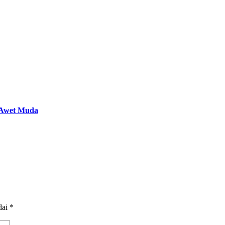
n Awet Muda
dai
*