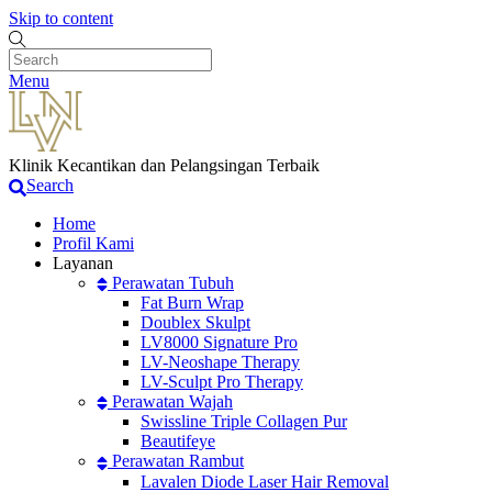
Skip to content
Menu
Klinik Kecantikan dan Pelangsingan Terbaik
Search
Home
Profil Kami
Layanan
Perawatan Tubuh
Fat Burn Wrap
Doublex Skulpt
LV8000 Signature Pro
LV-Neoshape Therapy
LV-Sculpt Pro Therapy
Perawatan Wajah
Swissline Triple Collagen Pur
Beautifeye
Perawatan Rambut
Lavalen Diode Laser Hair Removal