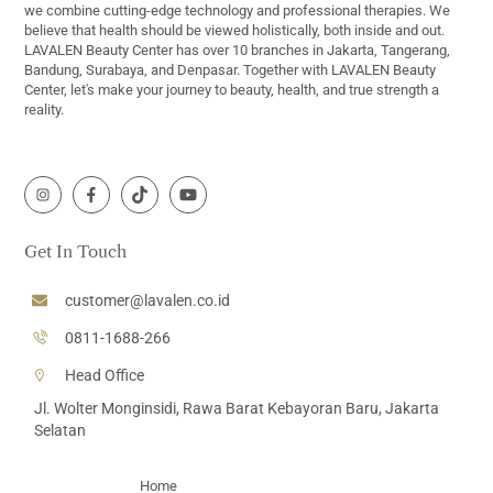
we combine cutting-edge technology and professional therapies. We
believe that health should be viewed holistically, both inside and out.
LAVALEN Beauty Center has over 10 branches in Jakarta, Tangerang,
Bandung, Surabaya, and Denpasar. Together with LAVALEN Beauty
Center, let's make your journey to beauty, health, and true strength a
reality.
Icon
Icon
Icon
Icon
label
label
label
label
Get In Touch
customer@lavalen.co.id
0811-1688-266
Head Office
Jl. Wolter Monginsidi, Rawa Barat Kebayoran Baru, Jakarta
Selatan
Home