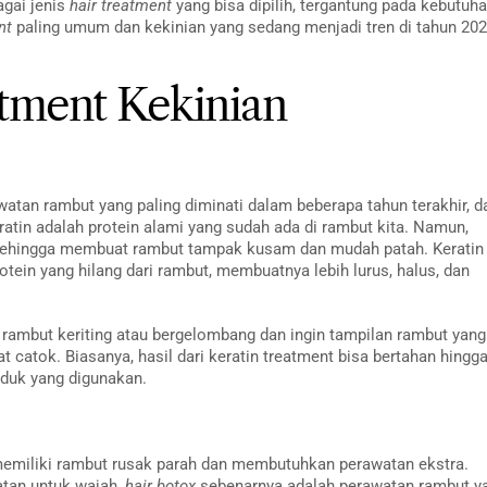
agai jenis
hair treatment
yang bisa dipilih, tergantung pada kebutuh
nt
paling umum dan kekinian yang sedang menjadi tren di tahun 20
atment Kekinian
awatan rambut yang paling diminati dalam beberapa tahun terakhir, d
atin adalah protein alami yang sudah ada di rambut kita. Namun,
, sehingga membuat rambut tampak kusam dan mudah patah. Keratin
ein yang hilang dari rambut, membuatnya lebih lurus, halus, dan
 rambut keriting atau bergelombang dan ingin tampilan rambut yang
t catok. Biasanya, hasil dari keratin treatment bisa bertahan hingg
oduk yang digunakan.
memiliki rambut rusak parah dan membutuhkan perawatan ekstra.
tan untuk wajah,
hair botox
sebenarnya adalah perawatan rambut y