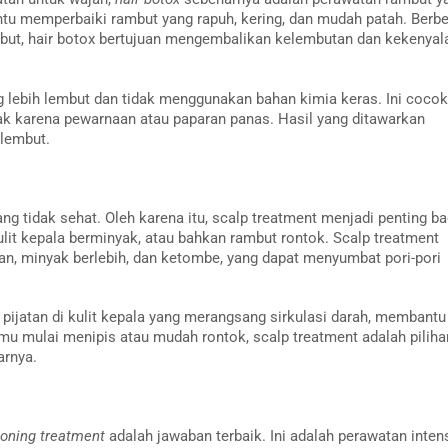
ntu memperbaiki rambut yang rapuh, kering, dan mudah patah. Berb
but, hair botox bertujuan mengembalikan kelembutan dan kekenyal
g lebih lembut dan tidak menggunakan bahan kimia keras. Ini cocok
ak karena pewarnaan atau paparan panas. Hasil yang ditawarkan
 lembut.
ang tidak sehat. Oleh karena itu, scalp treatment menjadi penting ba
it kepala berminyak, atau bahkan rambut rontok. Scalp treatment
an, minyak berlebih, dan ketombe, yang dapat menyumbat pori-pori
an pijatan di kulit kepala yang merangsang sirkulasi darah, membantu
 mulai menipis atau mudah rontok, scalp treatment adalah piliha
arnya.
ioning treatment
adalah jawaban terbaik. Ini adalah perawatan intens