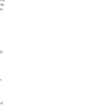
eda
an
gi
n
if