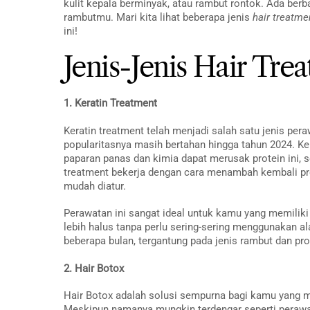
kulit kepala berminyak, atau rambut rontok. Ada berb
rambutmu. Mari kita lihat beberapa jenis
hair treatme
ini!
Jenis-Jenis Hair Tre
1. Keratin Treatment
Keratin treatment telah menjadi salah satu jenis per
popularitasnya masih bertahan hingga tahun 2024. Ker
paparan panas dan kimia dapat merusak protein ini
treatment bekerja dengan cara menambah kembali prot
mudah diatur.
Perawatan ini sangat ideal untuk kamu yang memiliki
lebih halus tanpa perlu sering-sering menggunakan ala
beberapa bulan, tergantung pada jenis rambut dan pr
2. Hair Botox
Hair Botox adalah solusi sempurna bagi kamu yang 
Meskipun namanya mungkin terdengar seperti perawa