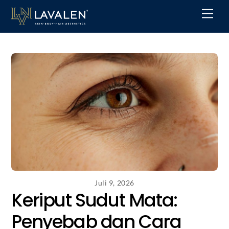
Skip
Men
to
content
Juli 9, 2026
Keriput Sudut Mata:
Penyebab dan Cara