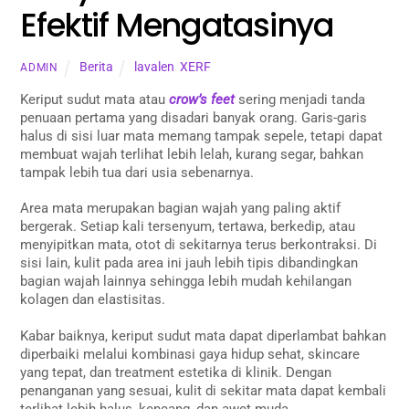
Efektif Mengatasinya
Berita
lavalen
,
XERF
ADMIN
Keriput sudut mata atau
crow’s feet
sering menjadi tanda
penuaan pertama yang disadari banyak orang. Garis-garis
halus di sisi luar mata memang tampak sepele, tetapi dapat
membuat wajah terlihat lebih lelah, kurang segar, bahkan
tampak lebih tua dari usia sebenarnya.
Area mata merupakan bagian wajah yang paling aktif
bergerak. Setiap kali tersenyum, tertawa, berkedip, atau
menyipitkan mata, otot di sekitarnya terus berkontraksi. Di
sisi lain, kulit pada area ini jauh lebih tipis dibandingkan
bagian wajah lainnya sehingga lebih mudah kehilangan
kolagen dan elastisitas.
Kabar baiknya, keriput sudut mata dapat diperlambat bahkan
diperbaiki melalui kombinasi gaya hidup sehat, skincare
yang tepat, dan treatment estetika di klinik. Dengan
penanganan yang sesuai, kulit di sekitar mata dapat kembali
terlihat lebih halus, kencang, dan awet muda.