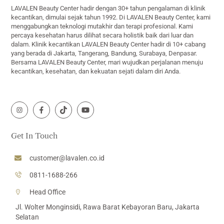
LAVALEN Beauty Center hadir dengan 30+ tahun pengalaman di klinik
kecantikan, dimulai sejak tahun 1992. Di LAVALEN Beauty Center, kami
menggabungkan teknologi mutakhir dan terapi profesional. Kami
percaya kesehatan harus dilihat secara holistik baik dari luar dan
dalam. Klinik kecantikan LAVALEN Beauty Center hadir di 10+ cabang
yang berada di Jakarta, Tangerang, Bandung, Surabaya, Denpasar.
Bersama LAVALEN Beauty Center, mari wujudkan perjalanan menuju
kecantikan, kesehatan, dan kekuatan sejati dalam diri Anda.
Icon
Icon
Icon
Icon
label
label
label
label
Get In Touch
customer@lavalen.co.id
0811-1688-266
Head Office
Jl. Wolter Monginsidi, Rawa Barat Kebayoran Baru, Jakarta
Selatan