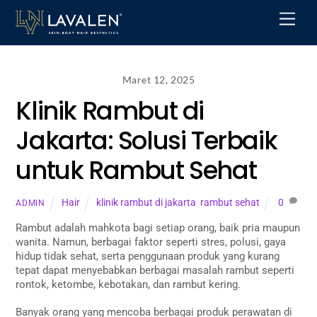
Skip
Men
to
content
Maret 12, 2025
Klinik Rambut di
Jakarta: Solusi Terbaik
untuk Rambut Sehat
Hair
klinik rambut di jakarta
,
rambut sehat
0
ADMIN
Rambut adalah mahkota bagi setiap orang, baik pria maupun
wanita. Namun, berbagai faktor seperti stres, polusi, gaya
hidup tidak sehat, serta penggunaan produk yang kurang
tepat dapat menyebabkan berbagai masalah rambut seperti
rontok, ketombe, kebotakan, dan rambut kering.
Banyak orang yang mencoba berbagai produk perawatan di