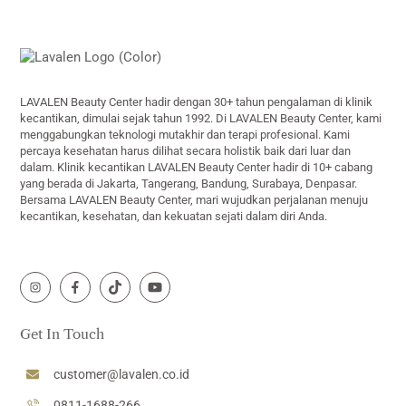
Back
To
Top
LAVALEN Beauty Center hadir dengan 30+ tahun pengalaman di klinik
kecantikan, dimulai sejak tahun 1992. Di LAVALEN Beauty Center, kami
menggabungkan teknologi mutakhir dan terapi profesional. Kami
percaya kesehatan harus dilihat secara holistik baik dari luar dan
dalam. Klinik kecantikan LAVALEN Beauty Center hadir di 10+ cabang
yang berada di Jakarta, Tangerang, Bandung, Surabaya, Denpasar.
Bersama LAVALEN Beauty Center, mari wujudkan perjalanan menuju
kecantikan, kesehatan, dan kekuatan sejati dalam diri Anda.
Icon
Icon
Icon
Icon
label
label
label
label
Get In Touch
customer@lavalen.co.id
0811-1688-266