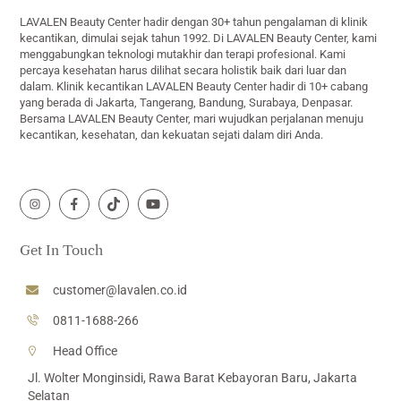
LAVALEN Beauty Center hadir dengan 30+ tahun pengalaman di klinik
kecantikan, dimulai sejak tahun 1992. Di LAVALEN Beauty Center, kami
menggabungkan teknologi mutakhir dan terapi profesional. Kami
percaya kesehatan harus dilihat secara holistik baik dari luar dan
dalam. Klinik kecantikan LAVALEN Beauty Center hadir di 10+ cabang
yang berada di Jakarta, Tangerang, Bandung, Surabaya, Denpasar.
Bersama LAVALEN Beauty Center, mari wujudkan perjalanan menuju
kecantikan, kesehatan, dan kekuatan sejati dalam diri Anda.
Icon
Icon
Icon
Icon
label
label
label
label
Get In Touch
customer@lavalen.co.id
0811-1688-266
Head Office
Jl. Wolter Monginsidi, Rawa Barat Kebayoran Baru, Jakarta
Selatan