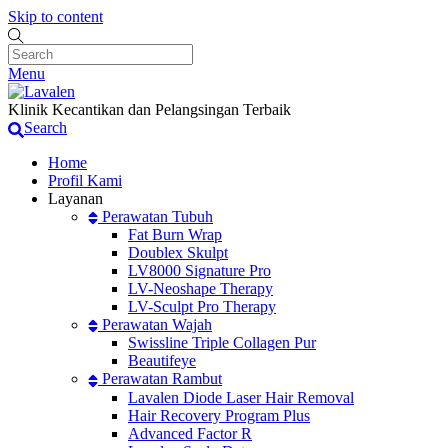
Skip to content
Menu
Klinik Kecantikan dan Pelangsingan Terbaik
Search
Home
Profil Kami
Layanan
Perawatan Tubuh
Fat Burn Wrap
Doublex Skulpt
LV8000 Signature Pro
LV-Neoshape Therapy
LV-Sculpt Pro Therapy
Perawatan Wajah
Swissline Triple Collagen Pur
Beautifeye
Perawatan Rambut
Lavalen Diode Laser Hair Removal
Hair Recovery Program Plus
Advanced Factor R