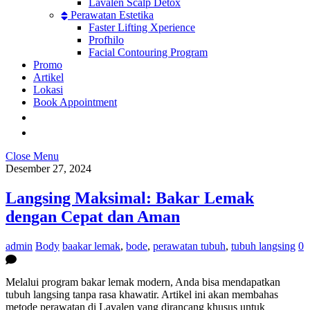
Lavalen Scalp Detox
Perawatan Estetika
Faster Lifting Xperience
Profhilo
Facial Contouring Program
Promo
Artikel
Lokasi
Book Appointment
Close Menu
Desember 27, 2024
Langsing Maksimal: Bakar Lemak
dengan Cepat dan Aman
admin
Body
baakar lemak
,
bode
,
perawatan tubuh
,
tubuh langsing
0
Melalui program bakar lemak modern, Anda bisa mendapatkan
tubuh langsing tanpa rasa khawatir. Artikel ini akan membahas
metode perawatan di Lavalen yang dirancang khusus untuk