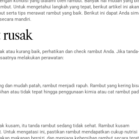
dengan kondisi yang dialami oleh rambut. Banyak hal mudah yang bi
but. Untuk mengetahui langkah yang tepat, berikut artikel ini akan
 serta tips merawat rambut yang baik. Berikut ini dapat Anda sim
secara mandiri.
 rusak
ak atau kurang baik, perhatikan dan check rambut Anda. Jika tanda-
 saatnya melakukan perawatan:
ng dan mudah patah, rambut menjadi rapuh. Rambut yang kering bis
ebihan atau tidak tepat hingga penggunaan kimia atau cat rambut pa
ak kusam, itu tanda rambut sedang tidak sehat. Rambut kusam
t. Untuk mengatasi ini, pastikan rambut mendapatkan cukup nutrisi
kan makanan bergizi, dan menjaga kebersihan rambut secara terat