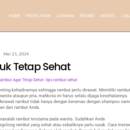
HOME
PROFIL KAMI
LAYANAN
PROMO
ARTIKEL
LOK
Mei 21, 2024
k Tetap Sehat
ambut Agar Tetap Sehat
,
tips rambut sehat
enting kehadirannya sehingga rambut perlu dirawat. Memiliki rambu
wanita ataupun pria, mahkota ini harus selalu dijaga kesehatannya.
 Merawat rambut tidak hanya dengan keramas dengan shampoo nam
an dari rambut Anda.
 masalah rambut terutama pada wanita. Sudahkan Anda
rgolong rambut yang sehat atau sebaliknya yaitu rusak. Cara mera