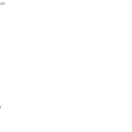
iri
s
a