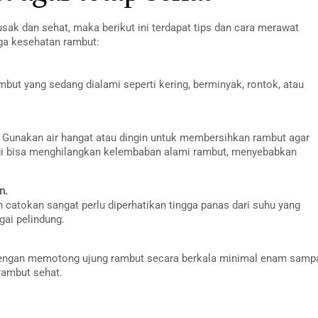
usak dan sehat, maka berikut ini terdapat tips dan cara merawat
ga kesehatan rambut:
mbut yang sedang dialami seperti kering, berminyak, rontok, atau
 Gunakan air hangat atau dingin untuk membersihkan rambut agar
inggi bisa menghilangkan kelembaban alami rambut, menyebabkan
n.
n catokan sangat perlu diperhatikan tingga panas dari suhu yang
ai pelindung.
dengan memotong ujung rambut secara berkala minimal enam samp
rambut sehat.