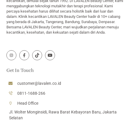
kecantikan, dimulai sejak tahun 1992. Di LAVALEN Beauty Center, kami
menggabungkan teknologi mutakhir dan terapi profesional. Kami
percaya kesehatan harus dilihat secara holistik baik dari luar dan
dalam. Klinik kecantikan LAVALEN Beauty Center hadir di 10+ cabang
yang berada di Jakarta, Tangerang, Bandung, Surabaya, Denpasar.
Bersama LAVALEN Beauty Center, mari wujudkan perjalanan menuju
kecantikan, kesehatan, dan kekuatan sejati dalam diri Anda.
Icon
Icon
Icon
Icon
label
label
label
label
Get In Touch
customer@lavalen.co.id
0811-1688-266
Head Office
Jl. Wolter Monginsidi, Rawa Barat Kebayoran Baru, Jakarta
Selatan