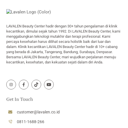
Back
To
Top
LAVALEN Beauty Center hadir dengan 30+ tahun pengalaman di klinik
kecantikan, dimulai sejak tahun 1992. Di LAVALEN Beauty Center, kami
menggabungkan teknologi mutakhir dan terapi profesional. Kami
percaya kesehatan harus dilihat secara holistik baik dari luar dan
dalam. Klinik kecantikan LAVALEN Beauty Center hadir di 10+ cabang
yang berada di Jakarta, Tangerang, Bandung, Surabaya, Denpasar.
Bersama LAVALEN Beauty Center, mari wujudkan perjalanan menuju
kecantikan, kesehatan, dan kekuatan sejati dalam diri Anda.
Icon
Icon
Icon
Icon
label
label
label
label
Get In Touch
customer@lavalen.co.id
0811-1688-266