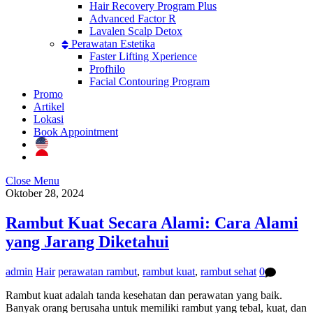
Hair Recovery Program Plus
Advanced Factor R
Lavalen Scalp Detox
Perawatan Estetika
Faster Lifting Xperience
Profhilo
Facial Contouring Program
Promo
Artikel
Lokasi
Book Appointment
Close Menu
Oktober 28, 2024
Rambut Kuat Secara Alami: Cara Alami
yang Jarang Diketahui
admin
Hair
perawatan rambut
,
rambut kuat
,
rambut sehat
0
Rambut kuat adalah tanda kesehatan dan perawatan yang baik.
Banyak orang berusaha untuk memiliki rambut yang tebal, kuat, dan