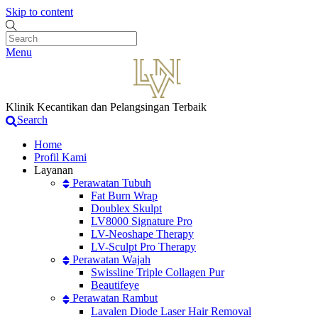
Skip to content
Menu
Klinik Kecantikan dan Pelangsingan Terbaik
Search
Home
Profil Kami
Layanan
Perawatan Tubuh
Fat Burn Wrap
Doublex Skulpt
LV8000 Signature Pro
LV-Neoshape Therapy
LV-Sculpt Pro Therapy
Perawatan Wajah
Swissline Triple Collagen Pur
Beautifeye
Perawatan Rambut
Lavalen Diode Laser Hair Removal