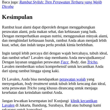
Baca juga:
Rambut Stylish: Tren Perawatan Terbaru yang Wajib
Dicoba
Kesimpulan
Rambut kuat alami dapat diperoleh dengan menggabungkan
perawatan alami, pola makan sehat, dan kebiasaan yang baik.
Dengan memperhatikan asupan nutrisi, menggunakan minyak alami,
dan menghindari kebiasaan buruk, rambut Anda akan menjadi lebih
kuat, sehat, dan indah tanpa perlu produk kimia berlebihan.
Ingin tampil lebih percaya diri dengan wajah bercahaya, tubuh ideal,
dan rambut sehat? Lavalen siap membantu Anda mewujudkannya!
Dengan layanan unggulan perawatan
Face
, Body
, dan
Tricho
,
Lavalen memberikan solusi komprehensif untuk kecantikan Anda
dari ujung rambut hingga ujung kaki.
Di Lavalen, Anda bisa mendapatkan
perawatan wajah
yang
menyegarkan,
body treatment
untuk tubuh lebih kencang dan ideal,
serta perawatan
Tricho
yang khusus dirancang untuk menjaga
kesehatan dan keindahan rambut Anda.
Jangan lewatkan kesempatan ini! Kunjungi
klinik kecantikan
Lavalen
di Jakarta, Bandung, Surabaya, Bali atau hubungi kami
sekarang untuk konsultasi