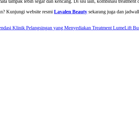
 tampak lebih segar dan kencang. Di sisi lain, kombinasi treatment d
an? Kunjungi website resmi
Lavalen Beauty
sekarang juga dan jadwal
dasi Klinik Pelangsingan yang Menyediakan Treatment LumeLift Bu