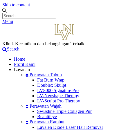
Skip to content
Menu
Klinik Kecantikan dan Pelangsingan Terbaik
Search
Home
Profil Kami
Layanan
Perawatan Tubuh
Fat Burn Wrap
Doublex Skulpt
LV8000 Signature Pro
LV-Neoshape Therapy
LV-Sculpt Pro Therapy
Perawatan Wajah
Swissline Triple Collagen Pur
Beautifeye
Perawatan Rambut
Lavalen Diode Laser Hair Removal