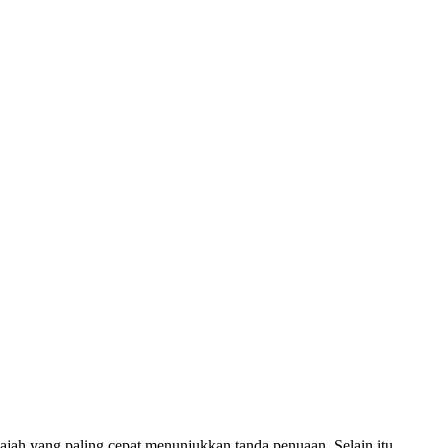
ajah yang paling cepat menunjukkan tanda penuaan. Selain itu,