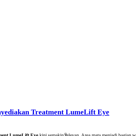
nyediakan Treatment LumeLift Eye
ment LumeLift Eye
kini semakin relevan. Area mata menjadi bagian w