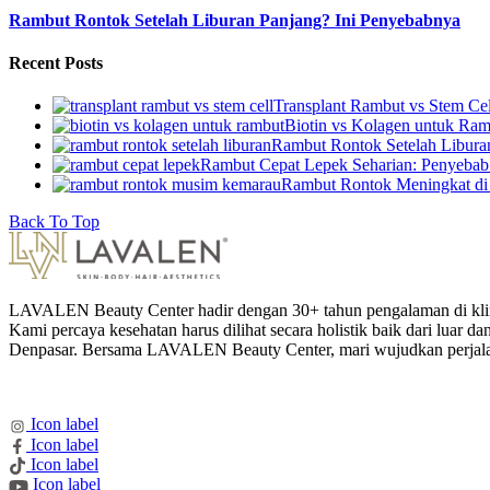
Rambut Rontok Setelah Liburan Panjang? Ini Penyebabnya
Recent Posts
Transplant Rambut vs Stem Cel
Biotin vs Kolagen untuk Ram
Rambut Rontok Setelah Libura
Rambut Cepat Lepek Seharian: Penyebab 
Rambut Rontok Meningkat di
Back To Top
LAVALEN Beauty Center hadir dengan 30+ tahun pengalaman di klini
Kami percaya kesehatan harus dilihat secara holistik baik dari lua
Denpasar. Bersama LAVALEN Beauty Center, mari wujudkan perjalana
Icon label
Icon label
Icon label
Icon label