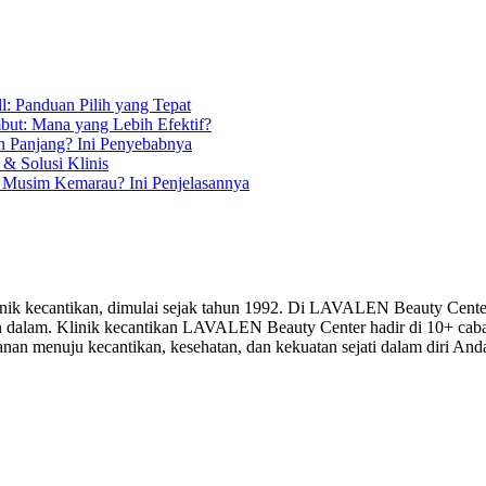
l: Panduan Pilih yang Tepat
but: Mana yang Lebih Efektif?
n Panjang? Ini Penyebabnya
& Solusi Klinis
 Musim Kemarau? Ini Penjelasannya
k kecantikan, dimulai sejak tahun 1992. Di LAVALEN Beauty Center,
r dan dalam. Klinik kecantikan LAVALEN Beauty Center hadir di 10+ ca
n menuju kecantikan, kesehatan, dan kekuatan sejati dalam diri And