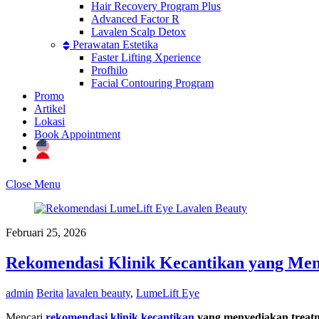
Hair Recovery Program Plus
Advanced Factor R
Lavalen Scalp Detox
Perawatan Estetika
Faster Lifting Xperience
Profhilo
Facial Contouring Program
Promo
Artikel
Lokasi
Book Appointment
Close Menu
Februari 25, 2026
Rekomendasi Klinik Kecantikan yang Me
admin
Berita
lavalen beauty
,
LumeLift Eye
Mencari
rekomendasi klinik kecantikan
yang menyediakan treat