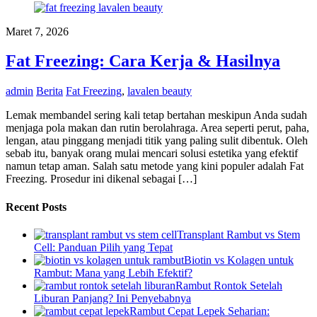
Maret 7, 2026
Fat Freezing: Cara Kerja & Hasilnya
admin
Berita
Fat Freezing
,
lavalen beauty
Lemak membandel sering kali tetap bertahan meskipun Anda sudah
menjaga pola makan dan rutin berolahraga. Area seperti perut, paha,
lengan, atau pinggang menjadi titik yang paling sulit dibentuk. Oleh
sebab itu, banyak orang mulai mencari solusi estetika yang efektif
namun tetap aman. Salah satu metode yang kini populer adalah Fat
Freezing. Prosedur ini dikenal sebagai […]
Recent Posts
Transplant Rambut vs Stem
Cell: Panduan Pilih yang Tepat
Biotin vs Kolagen untuk
Rambut: Mana yang Lebih Efektif?
Rambut Rontok Setelah
Liburan Panjang? Ini Penyebabnya
Rambut Cepat Lepek Seharian: