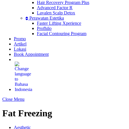
Hair Recovery Program Plus
Advanced Factor R
Lavalen Scalp Detox
Perawatan Estetika
Faster Lifting Xperience
Profhilo
Facial Contouring Program
Promo
Artikel
Lokasi
Book Appointment
Close Menu
Fat Freezing
Aesthetic