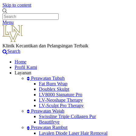
Skip to content
Menu
Klinik Kecantikan dan Pelangsingan Terbaik
Search
Home
Profil Kami
Layanan
Perawatan Tubuh
Fat Burn Wrap
Doublex Skulpt
LV8000 Signature Pro
LV-Neoshape Therapy
LV-Sculpt Pro Therapy
Perawatan Wajah
Swissline Triple Collagen Pur
Beautifeye
Perawatan Rambut
Lavalen Diode Laser Hair Removal