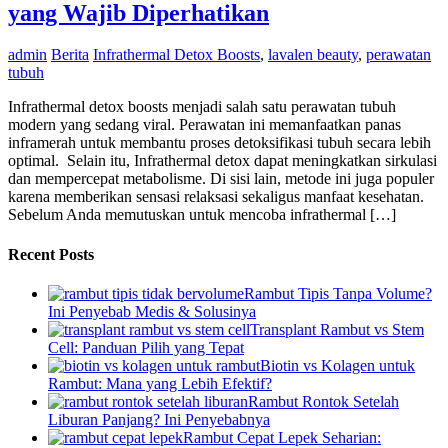
yang Wajib Diperhatikan
admin
Berita
Infrathermal Detox Boosts
,
lavalen beauty
,
perawatan
tubuh
Infrathermal detox boosts menjadi salah satu perawatan tubuh
modern yang sedang viral. Perawatan ini memanfaatkan panas
inframerah untuk membantu proses detoksifikasi tubuh secara lebih
optimal. Selain itu, Infrathermal detox dapat meningkatkan sirkulasi
dan mempercepat metabolisme. Di sisi lain, metode ini juga populer
karena memberikan sensasi relaksasi sekaligus manfaat kesehatan.
Sebelum Anda memutuskan untuk mencoba infrathermal […]
Recent Posts
Rambut Tipis Tanpa Volume?
Ini Penyebab Medis & Solusinya
Transplant Rambut vs Stem
Cell: Panduan Pilih yang Tepat
Biotin vs Kolagen untuk
Rambut: Mana yang Lebih Efektif?
Rambut Rontok Setelah
Liburan Panjang? Ini Penyebabnya
Rambut Cepat Lepek Seharian: