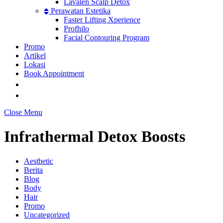
Lavalen Scalp Detox
Perawatan Estetika
Faster Lifting Xperience
Profhilo
Facial Contouring Program
Promo
Artikel
Lokasi
Book Appointment
Close Menu
Infrathermal Detox Boosts
Aesthetic
Berita
Blog
Body
Hair
Promo
Uncategorized