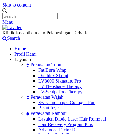
Skip to content
Menu
Klinik Kecantikan dan Pelangsingan Terbaik
Search
Home
Profil Kami
Layanan
Perawatan Tubuh
Fat Burn Wrap
Doublex Skulpt
LV8000 Signature Pro
LV-Neoshape Therapy
LV-Sculpt Pro Therapy
Perawatan Wajah
Swissline Triple Collagen Pur
Beautifeye
Perawatan Rambut
Lavalen Diode Laser Hair Removal
Hair Recovery Program Plus
Advanced Factor R