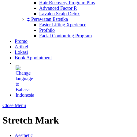
Hair Recovery Program Plus
Advanced Factor R
Lavalen Scalp Detox
Perawatan Estetika
Faster Lifting Xperience
Profhilo
Facial Contouring Program
Promo
Artikel
Lokasi
Book Appointment
Close Menu
Stretch Mark
Aesthetic