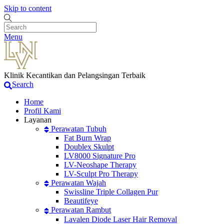
Skip to content
Menu
Klinik Kecantikan dan Pelangsingan Terbaik
Search
Home
Profil Kami
Layanan
Perawatan Tubuh
Fat Burn Wrap
Doublex Skulpt
LV8000 Signature Pro
LV-Neoshape Therapy
LV-Sculpt Pro Therapy
Perawatan Wajah
Swissline Triple Collagen Pur
Beautifeye
Perawatan Rambut
Lavalen Diode Laser Hair Removal