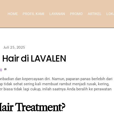
HOME
PROFIL KAMI
LAYANAN
PROMO
ARTIKEL
LOK
Juli 25, 2025
Hair di LAVALEN
0
adian dan kepercayaan diri. Namun, paparan panas berlebih dari
dup tidak sehat sering kali membuat rambut menjadi rusak, kering,
 biasa tidak lagi cukup, inilah saatnya Anda beralih ke perawatan
air Treatment?