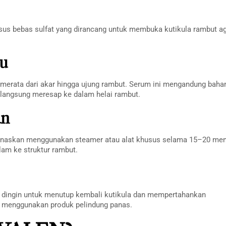
s bebas sulfat yang dirancang untuk membuka kutikula rambut a
su
 merata dari akar hingga ujung rambut. Serum ini mengandung baha
ng langsung meresap ke dalam helai rambut.
an
naskan menggunakan steamer atau alat khusus selama 15–20 men
am ke struktur rambut.
ir dingin untuk menutup kembali kutikula dan mempertahankan
an menggunakan produk pelindung panas.