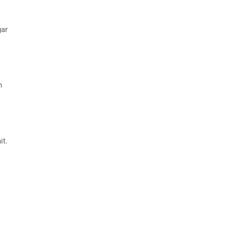
gar
n
it.