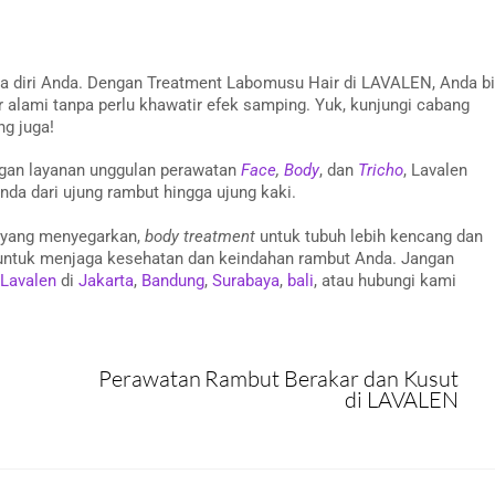
ya diri Anda. Dengan Treatment Labomusu Hair di LAVALEN, Anda b
r alami tanpa perlu khawatir efek samping. Yuk, kunjungi cabang
g juga!
an layanan unggulan perawatan
Face
,
Body
, dan
Tricho
, Lavalen
da dari ujung rambut hingga ujung kaki.
yang menyegarkan,
body treatment
untuk tubuh lebih kencang dan
untuk menjaga kesehatan dan keindahan rambut Anda. Jangan
 Lavalen
di
Jakarta
,
Bandung
,
Surabaya
,
bali
, atau hubungi kami
Perawatan Rambut Berakar dan Kusut
di LAVALEN