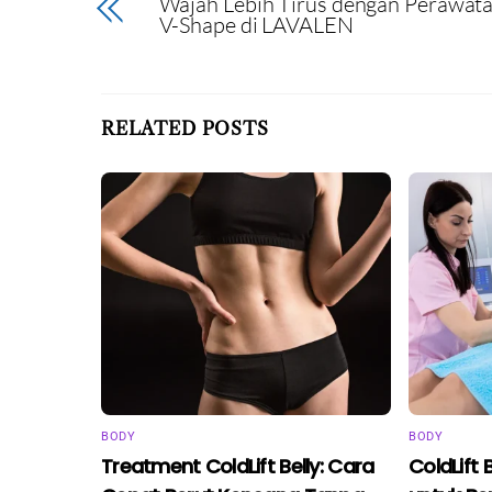
Wajah Lebih Tirus dengan Perawat
V-Shape di LAVALEN
RELATED POSTS
BODY
BODY
Treatment ColdLift Belly: Cara
ColdLift 