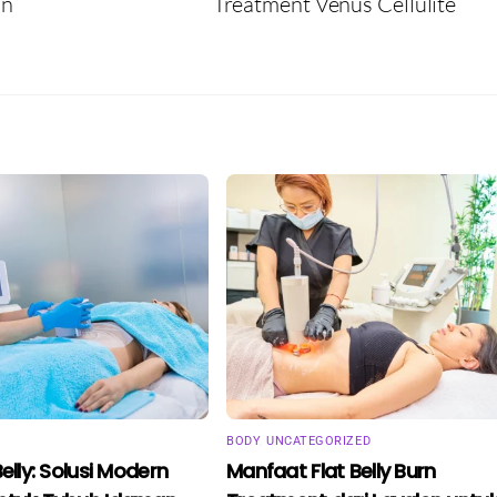
an
Treatment Venus Cellulite
BODY
,
UNCATEGORIZED
Belly: Solusi Modern
Manfaat Flat Belly Burn