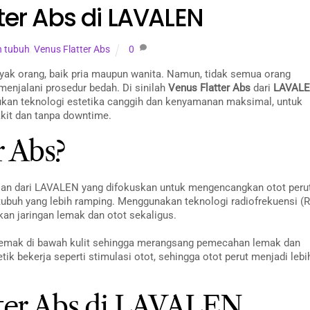
ter Abs di LAVALEN
n tubuh
,
Venus Flatter Abs
0
yak orang, baik pria maupun wanita. Namun, tidak semua orang
menjalani prosedur bedah. Di sinilah
Venus Flatter Abs
dari
LAVAL
ukan teknologi estetika canggih dan kenyamanan maksimal, untuk
kit dan tanpa downtime.
r Abs?
lan dari LAVALEN yang difokuskan untuk mengencangkan otot perut
tubuh yang lebih ramping. Menggunakan teknologi radiofrekuensi (R
an jaringan lemak dan otot sekaligus.
lemak di bawah kulit sehingga merangsang pemecahan lemak dan
ik bekerja seperti stimulasi otot, sehingga otot perut menjadi lebi
ter Abs di LAVALEN