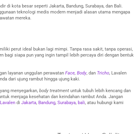
ir di kota besar seperti Jakarta, Bandung, Surabaya, dan Bali.
penggunaan teknologi medis modern menjadi alasan utama mengapa
rawatan mereka.
iki perut ideal bukan lagi mimpi. Tanpa rasa sakit, tanpa operasi,
n bagi siapa pun yang ingin tampil lebih percaya diri dengan bentuk
an layanan unggulan perawatan
Face
,
Body
, dan
Tricho
, Lavalen
da dari ujung rambut hingga ujung kaki.
yang menyegarkan,
body treatment
untuk tubuh lebih kencang dan
untuk menjaga kesehatan dan keindahan rambut Anda. Jangan
 Lavalen
di
Jakarta
,
Bandung
,
Surabaya
,
bali
, atau hubungi kami