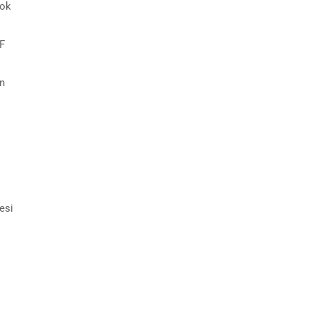
cok
RF
n
esi