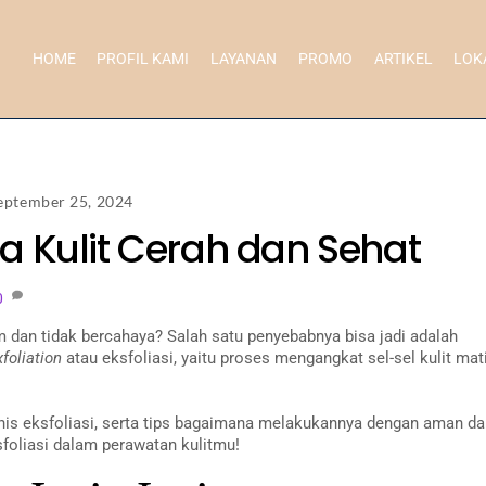
HOME
PROFIL KAMI
LAYANAN
PROMO
ARTIKEL
LOK
eptember 25, 2024
sia Kulit Cerah dan Sehat
0
 dan tidak bercahaya? Salah satu penyebabnya bisa jadi adalah
xfoliation
atau eksfoliasi, yaitu proses mengangkat sel-sel kulit mat
enis eksfoliasi, serta tips bagaimana melakukannya dengan aman d
ksfoliasi dalam perawatan kulitmu!