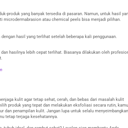
uk-produk yang banyak tersedia di pasaran. Namun, untuk hasil ya
ti microdermabrasion atau chemical peels bisa menjadi pilihan.
 dengan hasil yang terlihat setelah beberapa kali penggunaan.
f dan hasilnya lebih cepat terlihat. Biasanya dilakukan oleh profesio
t.
an
njaga kulit agar tetap sehat, cerah, dan bebas dari masalah kulit
ilih produk yang tepat dan melakukan eksfoliasi secara rutin, kam
tur dan penampilan kulit. Jangan lupa untuk selalu menyeimbangka
tmu tetap terjaga kesehatannya.
ya, tubuh ideal, dan rambut sehat? Lavalen siap membantu Anda