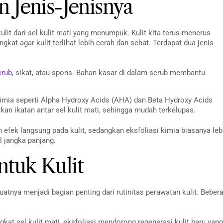
n Jenis-Jenisnya
it dari sel kulit mati yang menumpuk. Kulit kita terus-menerus
ngkat agar kulit terlihat lebih cerah dan sehat. Terdapat dua jenis
crub
, sikat, atau spons. Bahan kasar di dalam scrub membantu
imia seperti Alpha Hydroxy Acids (AHA) dan Beta Hydroxy Acids
an ikatan antar sel kulit mati, sehingga mudah terkelupas.
 efek langsung pada kulit, sedangkan eksfoliasi kimia biasanya leb
l jangka panjang.
ntuk Kulit
nya menjadi bagian penting dari rutinitas perawatan kulit. Beber
kat sel kulit mati, eksfoliasi mendorong regenerasi kulit baru yang