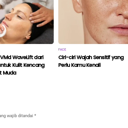
FACE
ivid WaveLift dari
Ciri-ciri Wajah Sensitif yang
untuk Kulit Kencang
Perlu Kamu Kenali
t Muda
ang wajib ditandai
*