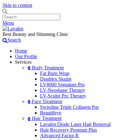
Skip to content
Menu
Best Beauty and Slimming Clinic
Search
Home
Our Profile
Services
Body Treatment
Fat Burn Wrap
Doublex Skulpt
LV8000 Signature Pro
LV-Neoshape Therapy
LV-Sculpt Pro Therapy
Face Treatment
Swissline Triple Collagen Pur
Beautifeye
Hair Treatment
Lavalen Diode Laser Hair Removal
Hair Recovery Program Plus
Advanced Factor R