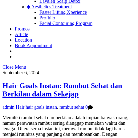
Lavalen Scalp Detox
Aesthetics Treatment
Faster Lifting Xperience
Profhilo
Facial Contouring Program
Promos
Article
Location
Book Appointment
Close Menu
September 6, 2024
Hair Goals Instan: Rambut Sehat dan
Berkilau dalam Sekejap
admin
Hair
hair goals instan
,
rambut sehat
0
Memiliki rambut sehat dan berkilau adalah impian banyak orang,
namun perawatan rambut sering dianggap memakan waktu dan
tenaga. Di era serba instan ini, merawat rambut tidak lagi harus
menjadi rutinitas yang panjang dan membosankan. Dengan