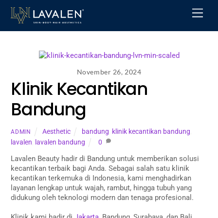
Skip
Men
to
content
November 26, 2024
Klinik Kecantikan
Bandung
Aesthetic
bandung
,
klinik kecantikan bandung
,
ADMIN
lavalen
,
lavalen bandung
0
Lavalen Beauty hadir di Bandung untuk memberikan solusi
kecantikan terbaik bagi Anda. Sebagai salah satu klinik
kecantikan terkemuka di Indonesia, kami menghadirkan
layanan lengkap untuk wajah, rambut, hingga tubuh yang
didukung oleh teknologi modern dan tenaga profesional.
Klinik kami hadir di
Jakarta
, Bandung, Surabaya, dan Bali,