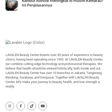
Rambut Rontok Meningkat di Musim Kemarau?
Ini Penjelasannya
Back
To
Top
LAVALEN Beauty Center boasts over 30 years of experience in beauty
clinics, having been operating since 1992. At LAVALEN Beauty Center,
we combine cutting-edge technology and professional therapies. We
believe that health should be viewed holistically, both inside and out.
LAVALEN Beauty Center has over 10 branches in Jakarta, Tangerang,
Bandung, Surabaya, and Denpasar. Together with LAVALEN Beauty
Center, let's make your journey to beauty, health, and true strength a
reality.
Icon
Icon
Icon
Icon