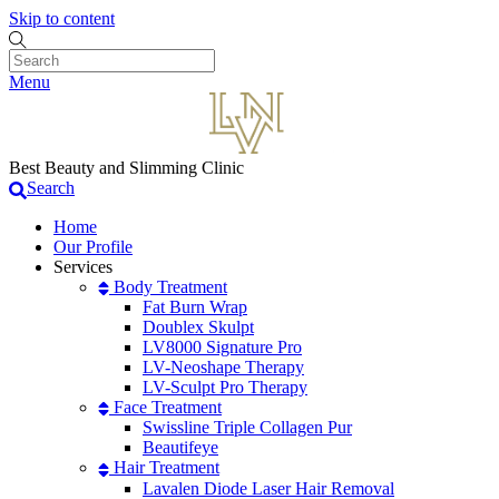
Skip to content
Menu
Best Beauty and Slimming Clinic
Search
Home
Our Profile
Services
Body Treatment
Fat Burn Wrap
Doublex Skulpt
LV8000 Signature Pro
LV-Neoshape Therapy
LV-Sculpt Pro Therapy
Face Treatment
Swissline Triple Collagen Pur
Beautifeye
Hair Treatment
Lavalen Diode Laser Hair Removal