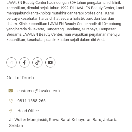
LAVALEN Beauty Center hadir dengan 30+ tahun pengalaman di klinik
kecantikan, dimulai sejak tahun 1992. Di LAVALEN Beauty Center, kami
menggabungkan teknologi mutakhir dan terapi profesional. Kami
percaya kesehatan harus dilihat secara holistik baik dari luar dan
dalam. Klinik kecantikan LAVALEN Beauty Center hadir di 10+ cabang
yang berada di Jakarta, Tangerang, Bandung, Surabaya, Denpasar.
Bersama LAVALEN Beauty Center, mari wujudkan perjalanan menuju
kecantikan, kesehatan, dan kekuatan sejati dalam diri Anda.
Icon
Icon
Icon
Icon
label
label
label
label
Get In Touch
customer@lavalen.co.id
0811-1688-266
Head Office
Jl. Wolter Monginsidi, Rawa Barat Kebayoran Baru, Jakarta
Selatan