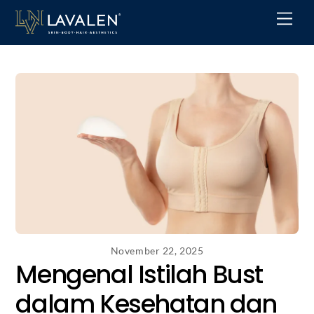
Skip
Men
to
content
November 22, 2025
Mengenal Istilah Bust
dalam Kesehatan dan