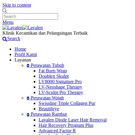
Skip to content
Menu
Klinik Kecantikan dan Pelangsingan Terbaik
Search
Home
Profil Kami
Layanan
Perawatan Tubuh
Fat Burn Wrap
Doublex Skulpt
LV8000 Signature Pro
LV-Neoshape Therapy
LV-Sculpt Pro Therapy
Perawatan Wajah
Swissline Triple Collagen Pur
Beautifeye
Perawatan Rambut
Lavalen Diode Laser Hair Removal
Hair Recovery Program Plus
Advanced Factor R