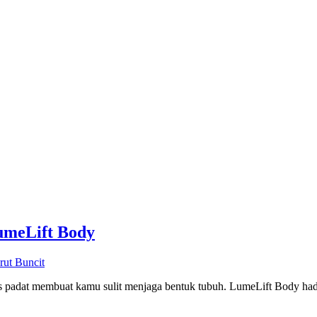
umeLift Body
rut Buncit
as padat membuat kamu sulit menjaga bentuk tubuh. LumeLift Body had