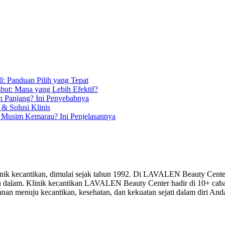
l: Panduan Pilih yang Tepat
but: Mana yang Lebih Efektif?
n Panjang? Ini Penyebabnya
& Solusi Klinis
 Musim Kemarau? Ini Penjelasannya
k kecantikan, dimulai sejak tahun 1992. Di LAVALEN Beauty Center,
r dan dalam. Klinik kecantikan LAVALEN Beauty Center hadir di 10+ ca
n menuju kecantikan, kesehatan, dan kekuatan sejati dalam diri And