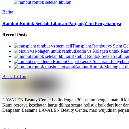
Berita
Rambut Rontok Setelah Liburan Panjang? Ini Penyebabnya
Recent Posts
Transplant Rambut vs Stem Cel
Biotin vs Kolagen untuk Ram
Rambut Rontok Setelah Libura
Rambut Cepat Lepek Seharian: Penyebab 
Rambut Rontok Meningkat di
Back To Top
LAVALEN Beauty Center hadir dengan 30+ tahun pengalaman di klini
Kami percaya kesehatan harus dilihat secara holistik baik dari lua
Denpasar. Bersama LAVALEN Beauty Center, mari wujudkan perjalana