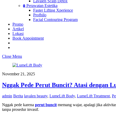
Lavalen Scalp Detox
Perawatan Estetika
Faster Lifting Xperience
Profhilo
Facial Contouring Program
Promo
Artikel
Lokasi
Book Appointment
Close Menu
November 21, 2025
Nggak Pede Perut Buncit? Atasi dengan L
admin
Berita
lavalen beauty
,
LumeLift Body
,
LumeLift Treatment
,
Pe
Nggak pede karena
perut buncit
memang wajar, apalagi jika aktivit
tanpa prosedur invasif.