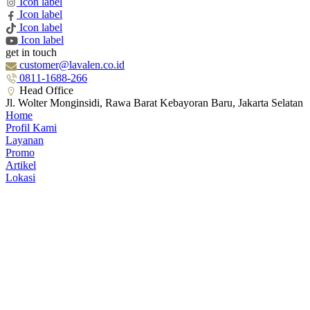
Icon label
Icon label
Icon label
Icon label
get in touch
customer@lavalen.co.id
0811-1688-266
Head Office
Jl. Wolter Monginsidi, Rawa Barat Kebayoran Baru, Jakarta Selatan
Home
Profil Kami
Layanan
Promo
Artikel
Lokasi