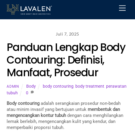
Skip
Men
to
content
Juli 7, 2025
Panduan Lengkap Body
Contouring: Definisi,
Manfaat, Prosedur
Body
body contouring
,
body treatment
,
perawatan
ADMIN
tubuh
0
Body contouring
adalah serangkaian prosedur non-bedah
atau minim invasif yang bertujuan untuk
membentuk dan
mengencangkan kontur tubuh
dengan cara menghilangkan
lemak berlebih, mengencangkan kulit yang kendur, dan
memperbaiki proporsi tubuh.