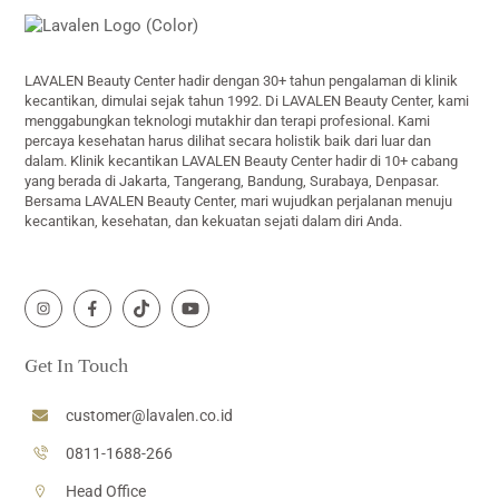
To
Top
LAVALEN Beauty Center hadir dengan 30+ tahun pengalaman di klinik
kecantikan, dimulai sejak tahun 1992. Di LAVALEN Beauty Center, kami
menggabungkan teknologi mutakhir dan terapi profesional. Kami
percaya kesehatan harus dilihat secara holistik baik dari luar dan
dalam. Klinik kecantikan LAVALEN Beauty Center hadir di 10+ cabang
yang berada di Jakarta, Tangerang, Bandung, Surabaya, Denpasar.
Bersama LAVALEN Beauty Center, mari wujudkan perjalanan menuju
kecantikan, kesehatan, dan kekuatan sejati dalam diri Anda.
Icon
Icon
Icon
Icon
label
label
label
label
Get In Touch
customer@lavalen.co.id
0811-1688-266
Head Office