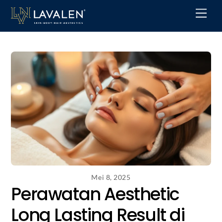
Skip
Men
to
content
Mei 8, 2025
Perawatan Aesthetic
Long Lasting Result di