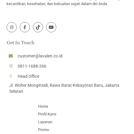
kecantikan, kesehatan, dan kekuatan sejati dalam diri Anda.
Icon
Icon
Icon
Icon
label
label
label
label
Get In Touch
customer@lavalen.co.id
0811-1688-266
Head Office
Jl. Wolter Monginsidi, Rawa Barat Kebayoran Baru, Jakarta
Selatan
Home
Profil Kami
Layanan
Promo