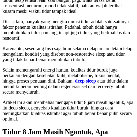
tubuh tetap terasa lelah saat bangun pagi. Mata terasa berat,
konsentrasi menurun, mood tidak stabil, bahkan wajah terlihat
kusam meski waktu tidur tampak ideal.
Di sisi lain, banyak yang mengira durasi tidur adalah satu-satunya
faktor penentu kualitas istirahat. Padahal, tubuh tidak hanya
membutuhkan tidur panjang, tetapi juga tidur yang berkualitas dan
restoratif.
Karena itu, seseorang bisa saja tidur selama delapan jam tetapi tetap
mengalami kondisi yang disebut non-restorative sleep atau tidur
yang tidak benar-benar memulihkan tubuh.
Selain memengaruhi energi harian, kualitas tidur buruk juga
berkaitan dengan kesehatan kulit, metabolisme, fokus mental,
hingga proses penuaan dini. Bahkan,
deep sleep
atau tidur dalam
memiliki peran penting dalam regenerasi sel dan recovery tubuh
secara menyeluruh.
Artikel ini akan membahas mengapa tidur 8 jam masih ngantuk, apa
itu deep sleep, penyebab kualitas tidur buruk, hingga cara
meningkatkan kualitas istirahat agar tubuh benar-benar pulih secara
optimal.
Tidur 8 Jam Masih Ngantuk, Apa