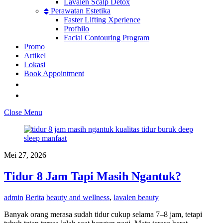
Lavalen Scalp Detox
Perawatan Estetika
Faster Lifting Xperience
Profhilo
Facial Contouring Program
Promo
Artikel
Lokasi
Book Appointment
Close Menu
Mei 27, 2026
Tidur 8 Jam Tapi Masih Ngantuk?
admin
Berita
beauty and wellness
,
lavalen beauty
Banyak orang merasa sudah tidur cukup selama 7–8 jam, tetapi