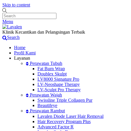
Skip to content
Menu
Klinik Kecantikan dan Pelangsingan Terbaik
Search
Home
Profil Kami
Layanan
Perawatan Tubuh
Fat Burn Wrap
Doublex Skulpt
LV8000 Signature Pro
LV-Neoshape Therapy
LV-Sculpt Pro Therapy
Perawatan Wajah
Swissline Triple Collagen Pur
Beautifeye
Perawatan Rambut
Lavalen Diode Laser Hair Removal
Hair Recovery Program Plus
Advanced Factor R