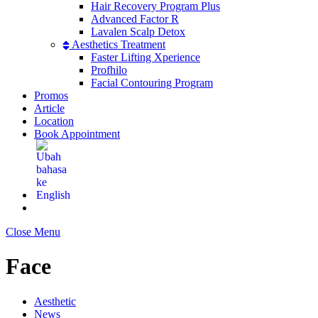
Hair Recovery Program Plus
Advanced Factor R
Lavalen Scalp Detox
Aesthetics Treatment
Faster Lifting Xperience
Profhilo
Facial Contouring Program
Promos
Article
Location
Book Appointment
Close Menu
Face
Aesthetic
News