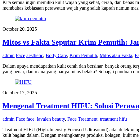
Kita semua ingin memiliki kulit wajah yang sehat, cerah, dan bebas m
membahas kebiasaan perawatan wajah yang salah kaprah namun masih s
October 20, 2025
Mitos vs Fakta Seputar Krim Pemutih: Jan
admin
Face
aesthetic
,
Body Care
,
Krim Pemutih
,
Mitos atau Fakta
,
Fa
Dalam upaya mendapatkan kulit cerah dan bersinar, banyak orang te
yang benar, dan mana yang hanya mitos belaka? Sebagai panduan dari 
October 17, 2025
Mengenal Treatment HIFU: Solusi Perawa
admin
Face
face
,
lavalen beauty
,
Face Treatment
,
treatment hifu
Treatment HIFU (High-Intensity Focused Ultrasound) adalah teknolo
kulit bagian dalam. Dengan meningkatnya produksi kolagen, kulit men