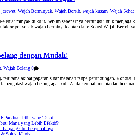
 jerawat
,
Wajah Berminyak
,
Wajah Bersih
,
wajah kusam
,
Wajah Sehat
kelenjar minyak di kulit. Sebum sebenarnya berfungsi untuk menjaga ke
apa faktor penyebab wajah berminyak antara lain: Solusi Wajah Bermi
Belang dengan Mudah!
t
,
Wajah Belang
0
 terutama akibat paparan sinar matahari tanpa perlindungan. Kondisi i
tuk mengatasi wajah belang agar kulit Anda kembali merata dan bersi
l: Panduan Pilih yang Tepat
but: Mana yang Lebih Efektif?
n Panjang? Ini Penyebabnya
& Solusi Klinis