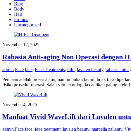
Blog
Body
Hair
Promos
Uncategorized
November 12, 2025
Rahasia Anti-aging Non Operasi dengan 
admin
Face
face
,
Face Treatments
,
hifu
,
lavalen beauty
,
rahasia anti a
Penuaan adalah proses alami, namun bukan berarti tidak bisa diperla
risiko prosedur operasi. Salah satu teknologi kecantikan paling efe
November 4, 2025
Manfaat Vivid WaveLift dari Lavalen un
admin
Face
face
,
face treatment
,
lavalen beauty
,
marcella zalianty
,
Viv