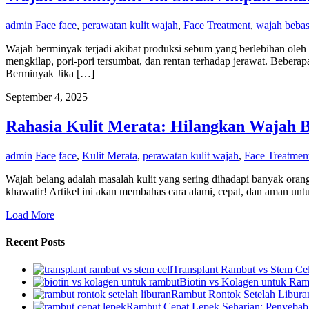
admin
Face
face
,
perawatan kulit wajah
,
Face Treatment
,
wajah bebas
Wajah berminyak terjadi akibat produksi sebum yang berlebihan oleh 
mengkilap, pori-pori tersumbat, dan rentan terhadap jerawat. Beber
Berminyak Jika […]
September 4, 2025
Rahasia Kulit Merata: Hilangkan Wajah 
admin
Face
face
,
Kulit Merata
,
perawatan kulit wajah
,
Face Treatmen
Wajah belang adalah masalah kulit yang sering dihadapi banyak orang,
khawatir! Artikel ini akan membahas cara alami, cepat, dan aman un
Load More
Recent Posts
Transplant Rambut vs Stem Cel
Biotin vs Kolagen untuk Ram
Rambut Rontok Setelah Libura
Rambut Cepat Lepek Seharian: Penyebab 