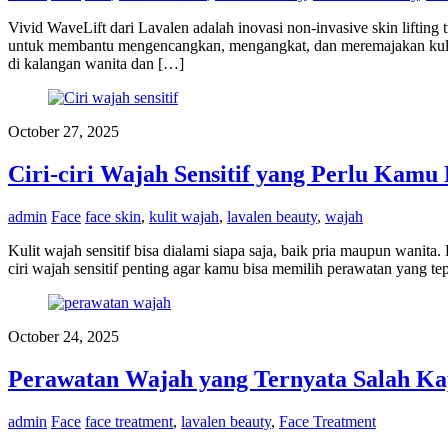
Vivid WaveLift dari Lavalen adalah inovasi non-invasive skin liftin
untuk membantu mengencangkan, mengangkat, dan meremajakan kulit ta
di kalangan wanita dan […]
October 27, 2025
Ciri-ciri Wajah Sensitif yang Perlu Kamu
admin
Face
face skin
,
kulit wajah
,
lavalen beauty
,
wajah
Kulit wajah sensitif bisa dialami siapa saja, baik pria maupun wanita.
ciri wajah sensitif penting agar kamu bisa memilih perawatan yang tepa
October 24, 2025
Perawatan Wajah yang Ternyata Salah Ka
admin
Face
face treatment
,
lavalen beauty
,
Face Treatment