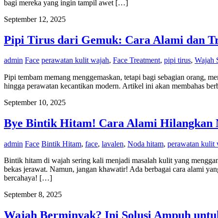
bagi mereka yang ingin tampil awet […]
September 12, 2025
Pipi Tirus dari Gemuk: Cara Alami dan Tr
admin
Face
perawatan kulit wajah
,
Face Treatment
,
pipi tirus
,
Wajah 
Pipi tembam memang menggemaskan, tetapi bagi sebagian orang, memili
hingga perawatan kecantikan modern. Artikel ini akan membahas be
September 10, 2025
Bye Bintik Hitam! Cara Alami Hilangkan
admin
Face
Bintik Hitam
,
face
,
lavalen
,
Noda hitam
,
perawatan kulit
Bintik hitam di wajah sering kali menjadi masalah kulit yang mengg
bekas jerawat. Namun, jangan khawatir! Ada berbagai cara alami ya
bercahaya! […]
September 8, 2025
Wajah Berminyak? Ini Solusi Ampuh untuk