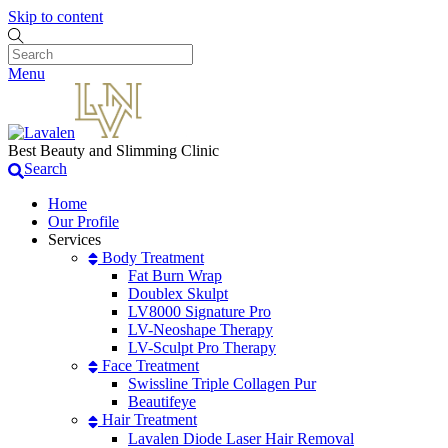
Skip to content
Menu
Best Beauty and Slimming Clinic
Search
Home
Our Profile
Services
Body Treatment
Fat Burn Wrap
Doublex Skulpt
LV8000 Signature Pro
LV-Neoshape Therapy
LV-Sculpt Pro Therapy
Face Treatment
Swissline Triple Collagen Pur
Beautifeye
Hair Treatment
Lavalen Diode Laser Hair Removal