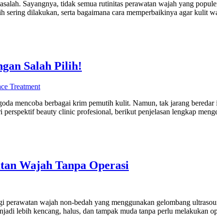
asalah. Sayangnya, tidak semua rutinitas perawatan wajah yang populer 
ering dilakukan, serta bagaimana cara memperbaikinya agar kulit waj
gan Salah Pilih!
ce Treatment
rgoda mencoba berbagai krim pemutih kulit. Namun, tak jarang bered
perspektif beauty clinic profesional, berikut penjelasan lengkap menge
tan Wajah Tanpa Operasi
gi perawatan wajah non-bedah yang menggunakan gelombang ultrasound b
jadi lebih kencang, halus, dan tampak muda tanpa perlu melakukan ope