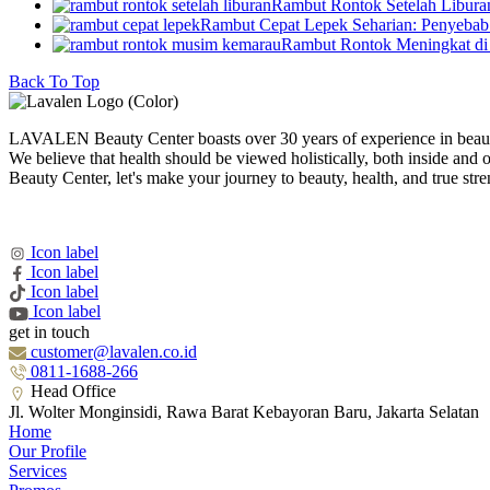
Rambut Rontok Setelah Libura
Rambut Cepat Lepek Seharian: Penyebab 
Rambut Rontok Meningkat di
Back To Top
LAVALEN Beauty Center boasts over 30 years of experience in beaut
We believe that health should be viewed holistically, both inside
Beauty Center, let's make your journey to beauty, health, and true stren
Icon label
Icon label
Icon label
Icon label
get in touch
customer@lavalen.co.id
0811-1688-266
Head Office
Jl. Wolter Monginsidi, Rawa Barat Kebayoran Baru, Jakarta Selatan
Home
Our Profile
Services