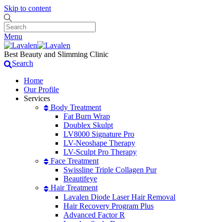
Skip to content
Menu
Best Beauty and Slimming Clinic
Search
Home
Our Profile
Services
Body Treatment
Fat Burn Wrap
Doublex Skulpt
LV8000 Signature Pro
LV-Neoshape Therapy
LV-Sculpt Pro Therapy
Face Treatment
Swissline Triple Collagen Pur
Beautifeye
Hair Treatment
Lavalen Diode Laser Hair Removal
Hair Recovery Program Plus
Advanced Factor R