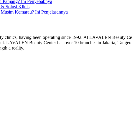
n Panjang? Ini Penyebabnya
& Solusi Klinis
 Musim Kemarau? Ini Penjelasannya
y clinics, having been operating since 1992. At LAVALEN Beauty Cent
 and out. LAVALEN Beauty Center has over 10 branches in Jakarta, Ta
gth a reality.