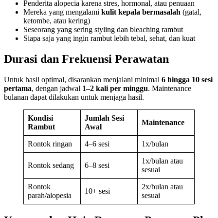
Penderita alopecia karena stres, hormonal, atau penuaan
Mereka yang mengalami
kulit kepala bermasalah
(gatal,
ketombe, atau kering)
Seseorang yang sering styling dan bleaching rambut
Siapa saja yang ingin rambut lebih tebal, sehat, dan kuat
Durasi dan Frekuensi Perawatan
Untuk hasil optimal, disarankan menjalani minimal
6 hingga 10 sesi
pertama
, dengan jadwal
1–2 kali per minggu
. Maintenance
bulanan dapat dilakukan untuk menjaga hasil.
Kondisi
Jumlah Sesi
Maintenance
Rambut
Awal
Rontok ringan
4–6 sesi
1x/bulan
1x/bulan atau
Rontok sedang
6–8 sesi
sesuai
Rontok
2x/bulan atau
10+ sesi
parah/alopesia
sesuai