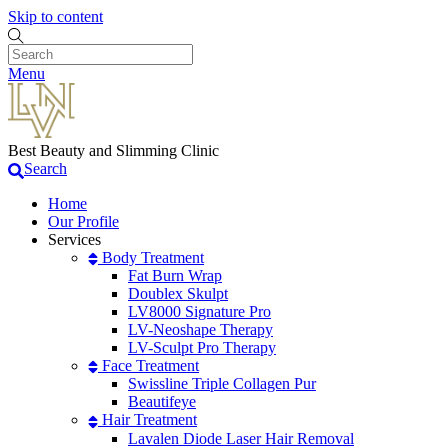
Skip to content
Menu
Best Beauty and Slimming Clinic
Search
Home
Our Profile
Services
Body Treatment
Fat Burn Wrap
Doublex Skulpt
LV8000 Signature Pro
LV-Neoshape Therapy
LV-Sculpt Pro Therapy
Face Treatment
Swissline Triple Collagen Pur
Beautifeye
Hair Treatment
Lavalen Diode Laser Hair Removal