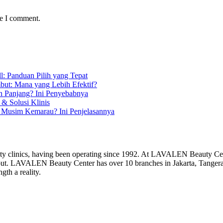
me I comment.
l: Panduan Pilih yang Tepat
but: Mana yang Lebih Efektif?
n Panjang? Ini Penyebabnya
& Solusi Klinis
 Musim Kemarau? Ini Penjelasannya
y clinics, having been operating since 1992. At LAVALEN Beauty Cent
 and out. LAVALEN Beauty Center has over 10 branches in Jakarta, Ta
gth a reality.