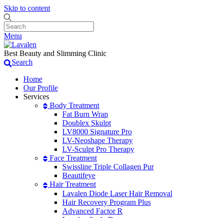
Skip to content
Menu
Best Beauty and Slimming Clinic
Search
Home
Our Profile
Services
Body Treatment
Fat Burn Wrap
Doublex Skulpt
LV8000 Signature Pro
LV-Neoshape Therapy
LV-Sculpt Pro Therapy
Face Treatment
Swissline Triple Collagen Pur
Beautifeye
Hair Treatment
Lavalen Diode Laser Hair Removal
Hair Recovery Program Plus
Advanced Factor R