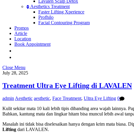
Lavalen Scalp Detox
Aesthetics Treatment
Faster Lifting Xperience
Profhilo
Facial Contouring Program
Promos
Article
Location
Book Appointment
Close Menu
July 28, 2025
Treatment Ultra Eye Lifting di LAVALEN
admin
Aesthetic
aesthetic
,
Face Treatment
,
Ultra Eye Lifting
0
Kulit sekitar mata 10 kali lebih tipis dibanding area wajah lainnya. P
Bahkan, kantung mata dan lingkar hitam bisa muncul lebih awal tanpa 
Masalah ini tidak bisa diselesaikan hanya dengan krim mata biasa. 
Lifting
dari LAVALEN.