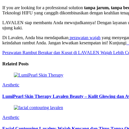
If you are looking for a professional solution
tanpa jarum, tanpa be
Teknologi HIFU yang canggih dikombinasikan dengan keahlian tenaga
LAVALEN siap membantu Anda mewujudkannya! Dengan layanan u
ujung kaki.
Di Lavalen, Anda bisa mendapatkan
perawatan wajah
yang menyega
keindahan rambut Anda. Jangan lewatkan kesempatan ini! Kunjungi
k
Perawatan Rambut Berakar dan Kusut di LAVALEN
Wajah Lebih C
Related Posts
Aesthetic
LumiPearl Skin Therapy Lavalen Beauty – Kulit Glowing dan 
Aesthetic
Facial Contouring Lavalen: Wajah Kencang dan Tirus Tanpa Op