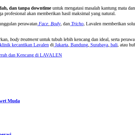
dah, dan tanpa downtime
untuk mengatasi masalah kantung mata dan 
 profesional akan memberikan hasil maksimal yang natural.
nggulan perawatan
Face
,
Body
, dan
Tricho
, Lavalen memberikan solu
rkan,
body treatment
untuk tubuh lebih kencang dan ideal, serta peraw
linik kecantikan Lavalen
di
Jakarta
,
Bandung
,
Surabaya
,
bali
, atau hu
erah dan Kencang di LAVALEN
Awet Muda
erasi