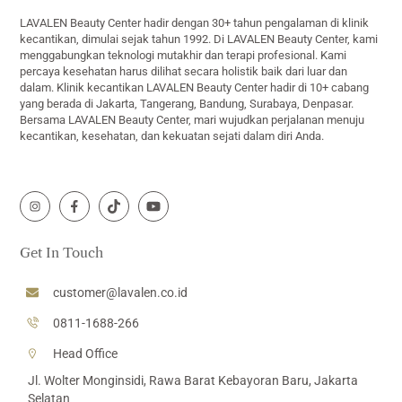
LAVALEN Beauty Center hadir dengan 30+ tahun pengalaman di klinik
kecantikan, dimulai sejak tahun 1992. Di LAVALEN Beauty Center, kami
menggabungkan teknologi mutakhir dan terapi profesional. Kami
percaya kesehatan harus dilihat secara holistik baik dari luar dan
dalam. Klinik kecantikan LAVALEN Beauty Center hadir di 10+ cabang
yang berada di Jakarta, Tangerang, Bandung, Surabaya, Denpasar.
Bersama LAVALEN Beauty Center, mari wujudkan perjalanan menuju
kecantikan, kesehatan, dan kekuatan sejati dalam diri Anda.
Icon
Icon
Icon
Icon
label
label
label
label
Get In Touch
customer@lavalen.co.id
0811-1688-266
Head Office
Jl. Wolter Monginsidi, Rawa Barat Kebayoran Baru, Jakarta
Selatan