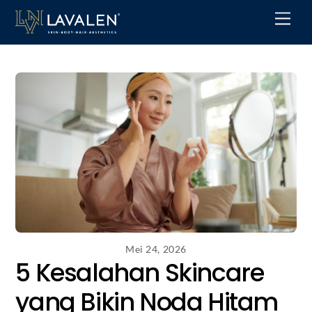
Skip
Men
to
content
Mei 24, 2026
5 Kesalahan Skincare
yang Bikin Noda Hitam