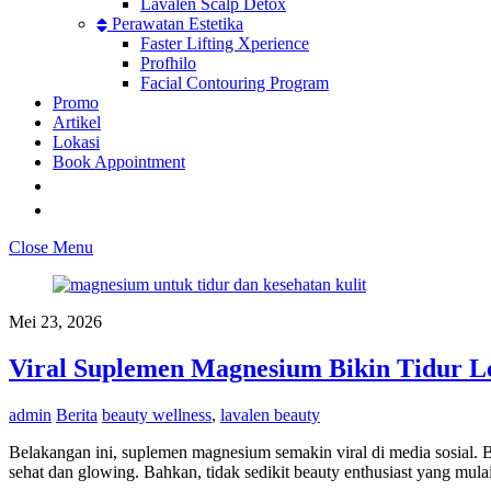
Lavalen Scalp Detox
Perawatan Estetika
Faster Lifting Xperience
Profhilo
Facial Contouring Program
Promo
Artikel
Lokasi
Book Appointment
Close Menu
Mei 23, 2026
Viral Suplemen Magnesium Bikin Tidur L
admin
Berita
beauty wellness
,
lavalen beauty
Belakangan ini, suplemen magnesium semakin viral di media sosial
sehat dan glowing. Bahkan, tidak sedikit beauty enthusiast yang mu