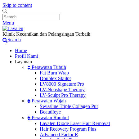
Skip to content
Menu
Klinik Kecantikan dan Pelangsingan Terbaik
Search
Home
Profil Kami
Layanan
Perawatan Tubuh
Fat Burn Wrap
Doublex Skulpt
LV8000 Signature Pro
LV-Neoshape Therapy
LV-Sculpt Pro Therapy
Perawatan Wajah
Swissline Triple Collagen Pur
Beautifeye
Perawatan Rambut
Lavalen Diode Laser Hair Removal
Hair Recovery Program Plus
Advanced Factor R