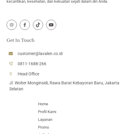
kecantikan, kesehatan, dan kekuatan sejati dalam diri Anda.
Icon
Icon
Icon
Icon
label
label
label
label
Get In Touch
customer@lavalen.co.id
0811-1688-266
Head Office
Jl. Wolter Monginsidi, Rawa Barat Kebayoran Baru, Jakarta
Selatan
Home
Profil Kami
Layanan
Promo